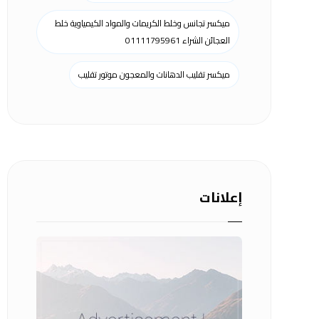
ميكسر تجانس وخلط الكريمات والمواد الكيمياوية خلط
العجائن الشراء 01111795961
ميكسر تقليب الدهانات والمعجون موتور تقليب
إعلانات