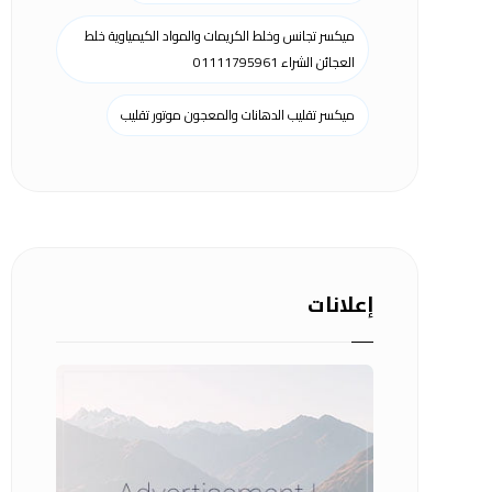
ميكسر تجانس وخلط الكريمات والمواد الكيمياوية خلط
العجائن الشراء 01111795961
ميكسر تقليب الدهانات والمعجون موتور تقليب
إعلانات