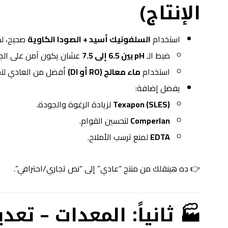
الإنتاج)
استخدام
السلفونيك أسيد + الصودا الكاوية
صحيح، لك
ضبط الـ
pH بين 6.5 إلى 7.5
عشان يكون آمن على الجل
استخدام
ماء معالج (RO أو DI)
أفضل من العادي لتجن
يفضل إضافة:
Texapon (SLES)
لزيادة الرغوة والجودة.
Comperlan
لتحسين القوام.
EDTA
لمنع ترسب الأملاح.
👉 ده هينقلك من منتج “عادي” إلى “نص تجاري/احترافي”.
🏭 ثانياً: المعدات – تع