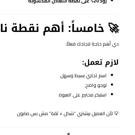
زود 20% على نقطة التعادل المحسوبة
🚀 خامساً: أهم نقطة ناق
دي أهم حاجة لنجاحك فعلاً:
لازم تعمل:
اسم تجاري بسيط وسهل
لوجو واضح
استيكر محترم على العبوة
💡 لأن العميل بيشتري “شكل + ثقة” مش بس صابون