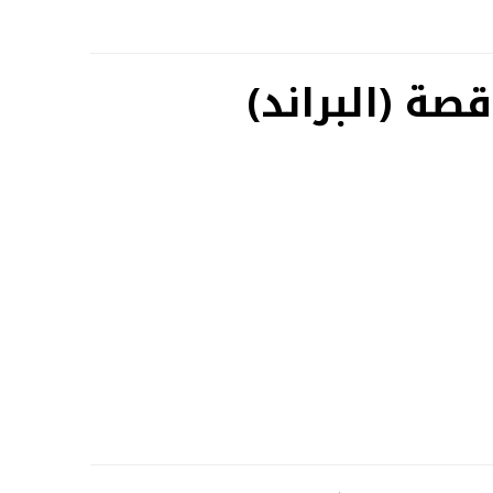
صة (البراند)