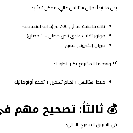
بدل ما تبدأ بخزان ستانلس غالي، ممكن تبدأ بـ:
تانك بلاستيك غذائي 200 لتر (بداية اقتصادية)
موتور تقليب عادي (نص حصان – 1 حصان)
ميزان إلكتروني دقيق
💡 وبعد ما المشروع يكبر، تطور لـ:
خلاط استانلس + نظام تسخين + تحكم أوتوماتيك
💰 ثالثاً: تصحيح مهم في
في السوق المصري الحالي: