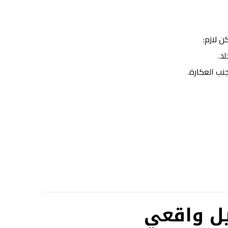
ن لازم:
د.
ب العكارة.
ديل واقعي