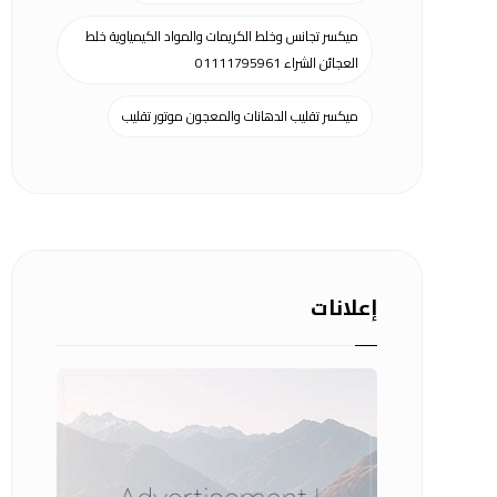
ميكسر تجانس وخلط الكريمات والمواد الكيمياوية خلط
العجائن الشراء 01111795961
ميكسر تقليب الدهانات والمعجون موتور تقليب
إعلانات