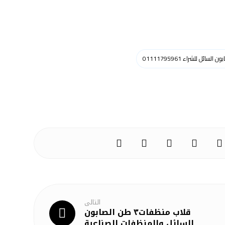
سائل للشراء 01111795961
التالى
قلاب منظفات٣ طن الصابون
السائل والمنظفات الصناعية