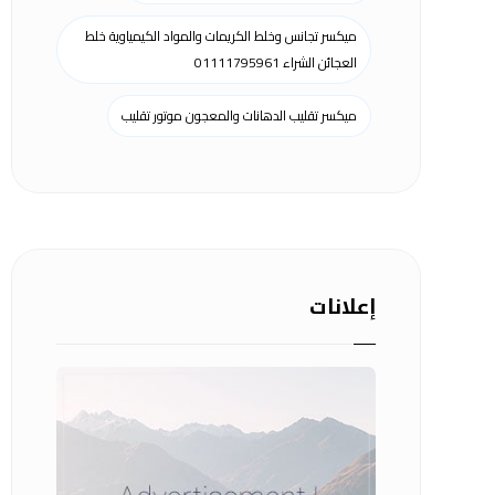
ميكسر تجانس وخلط الكريمات والمواد الكيمياوية خلط
العجائن الشراء 01111795961
ميكسر تقليب الدهانات والمعجون موتور تقليب
إعلانات