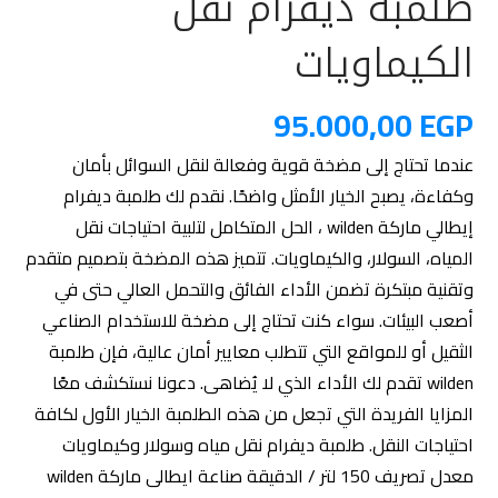
طلمبة ديفرام نقل
الكيماويات
95.000,00
EGP
عندما تحتاج إلى مضخة قوية وفعالة لنقل السوائل بأمان
وكفاءة، يصبح الخيار الأمثل واضحًا. نقدم لك طلمبة ديفرام
إيطالي ماركة wilden ، الحل المتكامل لتلبية احتياجات نقل
المياه، السولار، والكيماويات. تتميز هذه المضخة بتصميم متقدم
وتقنية مبتكرة تضمن الأداء الفائق والتحمل العالي حتى في
أصعب البيئات. سواء كنت تحتاج إلى مضخة للاستخدام الصناعي
الثقيل أو للمواقع التي تتطلب معايير أمان عالية، فإن طلمبة
wilden تقدم لك الأداء الذي لا يُضاهى. دعونا نستكشف معًا
المزايا الفريدة التي تجعل من هذه الطلمبة الخيار الأول لكافة
احتياجات النقل. طلمبة ديفرام نقل مياه وسولار وكيماويات
معدل تصريف 150 لتر / الدقيقة صناعة ايطالى ماركة wilden