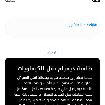
فئات
مقالات
الوصف
طلمبة ديفرام نقل الكيماويات
عندما تحتاج إلى مضخة قوية وفعالة لنقل السوائل
بأمان وكفاءة، يصبح الخيار الأمثل واضحًا. نقدم لك
طلمبة ديفرام إيطالي ماركة wilden ، الحل المتكامل
لتلبية احتياجات نقل المياه، السولار، والكيماويات. تتميز
هذه المضخة بتصميم متقدم وتقنية مبتكرة تضمن