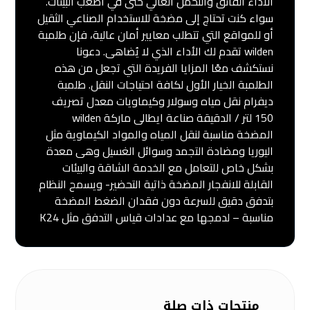
الأداء الفائق والتحمل العالي حتى في أصعب البيئات.
سواء كنت تحتاج إلى مضخة للاستخدام الصناعي الثقيل
أو للمواقع التي تتطلب معايير أمان عالية، فإن طلمبة
wilden تقدم لك الأداء الذي لا يُضاهى. دعونا
نستكشف معًا المزايا الفريدة التي تجعل من هذه
الطلمبة الخيار الأول لكافة احتياجات النقل. طلمبة
ديفرام نقل مياه وسولار وكيماويات معدل تصريف
150 لتر / الدقيقة صناعة ايطالى ماركة wilden
المضخة مناسبة لنقل المياه والمواد الكيماوية مثل
اليوريا ومضادة التجمد وسوائل الغسيل وهى معدة
بشكل خاص للتعامل مع الخدمة الشاقة والبيئات
القابلة للانفجار المضخة ذاتية التحضير- ويسمح النظام
بتدفق دقيق للسرعة دون فقدان الضغط المضخة
مناسبة – لدمجها مع عدادات قياس التدفق مثل K24
منتجات ذات صلة