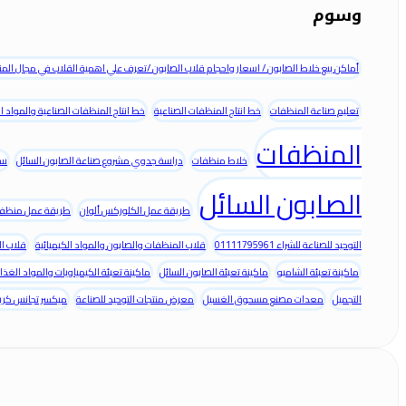
وسوم
أماكن بيع خلاط الصابون / اسعار واحجام قلاب الصابون /تعرف علي اهمية القلاب في مجال الم
تعليم صناعة المنظفات
خط انتاج المنظفات الصناعية
خط انتاج المنظفات الصناعية والمواد ا
المنظفات
خلاط منظفات
دراسة جدوي مشروع صناعة الصابون السائل
سع
الصابون السائل
طريقة عمل الكلوركس ألوان
طريقة عمل منظف 
التوحيد للصناعة للشراء 01111795961
قلاب المنظفات والصابون والمواد الكيميائية
قلاب ال
ماكينة تعبئة الشامبو
ماكينة تعبئة الصابون السائل
ماكينة تعبئة الكيمياويات والمواد الغذائ
التجميل
معدات مصنع مسحوق الغسيل
معرض منتجات التوحيد للصناعة
ميكسر تجانس كري