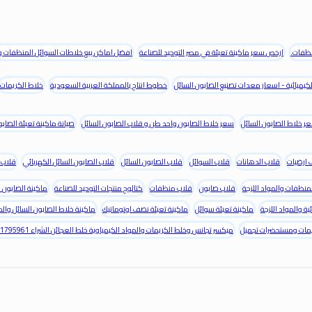
نظفات.
ارخص سعر ماكينة تعبئة في مصر التوحيد للصناعة
افضل اماكن بيع خلاطات السوائل المنظفات وال
لكيميائية - اسعار معدات تصنيع الصابون السائل
خطوط انتاج بالمملكة العربية السعودية
خلاط الكريمات
ر خلاط الصابون السائل
سعر خلاط الصابون واحد طن و قلاب الصابون السائل
صيانة ماكينة تعبئة الصابو
ارضيات
قلاب الدهانات
قلاب السوائل
قلاب الصابون السائل
قلاب الصابون السائل الكهربائي
قلاب 
منظفات والمواد اللزجة
قلاب صابون
قلاب منظفات
كتالوج منتجات التوحيد للصناعة
ماكينة الصابون ا
ية والمواد اللزجة
ماكينة تعبئة سوائل
ماكينة تعبئة نصف اوتوماتيك
ماكينة خلاط الصابون السائل وال
مات ومستحضرات تجميل
ميكسر تجانس وخلط الكريمات والمواد الكيمياوية خلط العجائن الشراء 01111795961