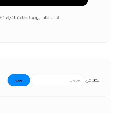
احدث انتاج التوحيد للصناعة للشراء 01111795961 ماكينة تعبئة الصابون السائل ماكينة تعبئة الشاور ماكينة تعبئة العطور ...
البحث عن: