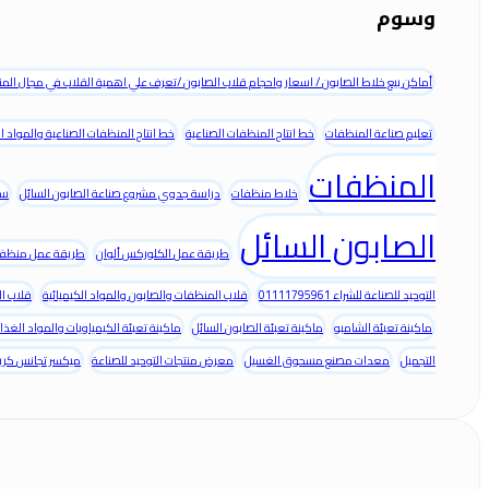
وسوم
أماكن بيع خلاط الصابون / اسعار واحجام قلاب الصابون /تعرف علي اهمية القلاب في مجال الم
تعليم صناعة المنظفات
خط انتاج المنظفات الصناعية
خط انتاج المنظفات الصناعية والمواد ا
المنظفات
خلاط منظفات
دراسة جدوي مشروع صناعة الصابون السائل
سع
الصابون السائل
طريقة عمل الكلوركس ألوان
طريقة عمل منظف 
التوحيد للصناعة للشراء 01111795961
قلاب المنظفات والصابون والمواد الكيميائية
قلاب ال
ماكينة تعبئة الشامبو
ماكينة تعبئة الصابون السائل
ماكينة تعبئة الكيمياويات والمواد الغذائ
التجميل
معدات مصنع مسحوق الغسيل
معرض منتجات التوحيد للصناعة
ميكسر تجانس كري