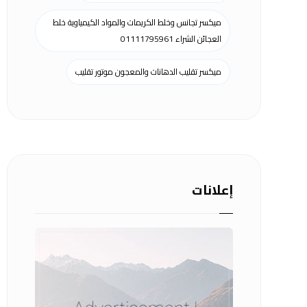
ميكسر تجانس وخلط الكريمات والمواد الكيمياوية خلط
العجائن الشراء 01111795961
ميكسر تقليب الدهانات والمعجون موتور تقليب
إعلانات