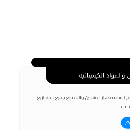
والمواد الكيميائية
م للسادة صغار المنتجين والمصانع جميع المشاريع
لات ...
كثر